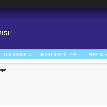
isir
LES GROUPES
SPORT SANTÉ - APA
PHOTOS 
ique