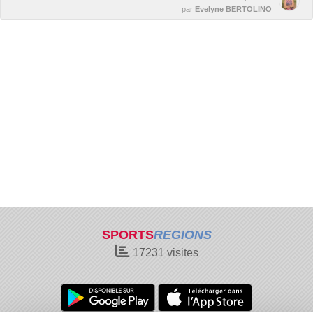
par
Evelyne BERTOLINO
SPORTS
REGIONS
17231
visites