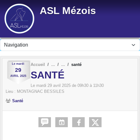
Panneau de gestion des cookies
ASL Mézois
Le
mardi
Accueil
santé
29
SANTÉ
AVRIL
2025
Le
mardi
29
avril
2025
de 09h30 à 11h30
Lieu :
MONTAGNAC BESSILES
Santé