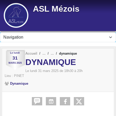
Panneau de gestion des cookies
ASL Mézois
Le
lundi
Accueil
dynamique
31
DYNAMIQUE
MARS
2025
Le
lundi
31
mars
2025
de 18h30 à 20h
Lieu :
PINET
Dynamique