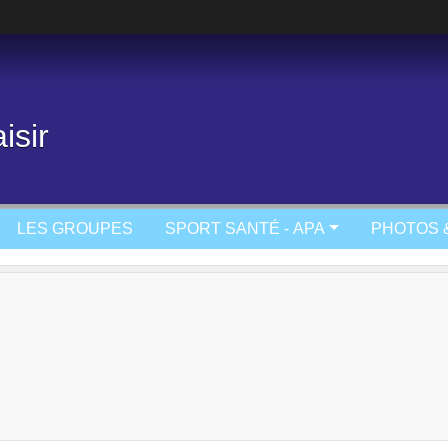
isir
LES GROUPES
SPORT SANTÉ - APA
PHOTOS 