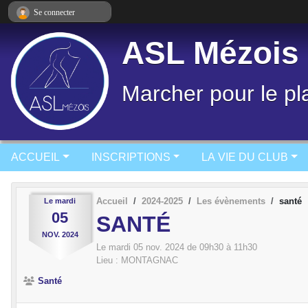
Panneau de gestion des cookies
Se connecter
ASL Mézois
Marcher pour le pla
ACCUEIL
INSCRIPTIONS
LA VIE DU CLUB
Accueil
2024-2025
Les évènements
santé
Le
mardi
05
SANTÉ
NOV.
2024
Le
mardi
05
nov.
2024
de 09h30 à 11h30
Lieu :
MONTAGNAC
Santé