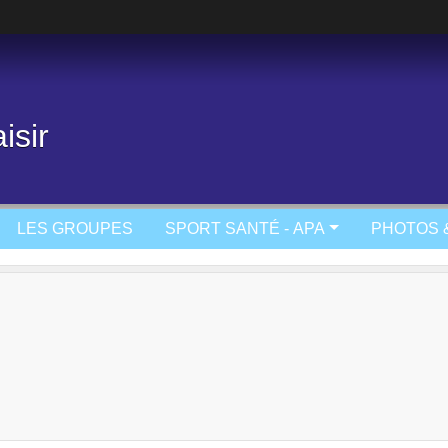
isir
LES GROUPES
SPORT SANTÉ - APA
PHOTOS 