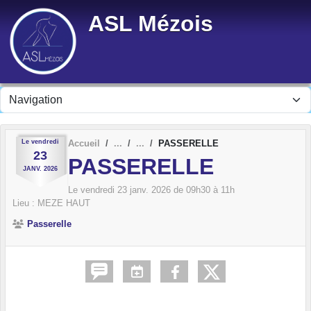
Panneau de gestion des cookies
ASL Mézois
Le
vendredi
Accueil
PASSERELLE
23
PASSERELLE
JANV.
2026
Le
vendredi
23
janv.
2026
de 09h30 à 11h
Lieu :
MEZE HAUT
Passerelle