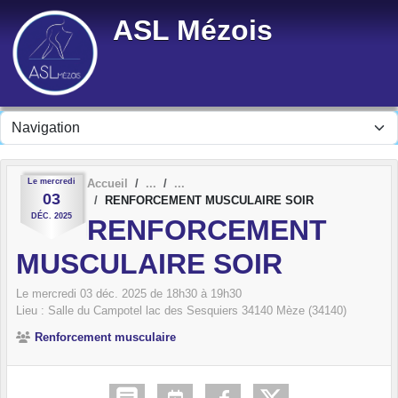
Panneau de gestion des cookies
ASL Mézois
Le
mercredi
Accueil
03
RENFORCEMENT MUSCULAIRE SOIR
DÉC.
2025
RENFORCEMENT
MUSCULAIRE SOIR
Le
mercredi
03
déc.
2025
de 18h30 à 19h30
Lieu :
Salle du Campotel lac des Sesquiers
34140
Mèze (34140)
Renforcement musculaire