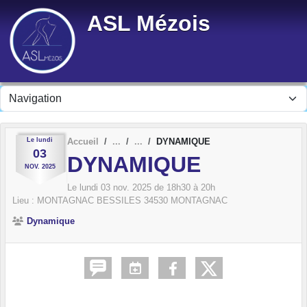
Panneau de gestion des cookies
ASL Mézois
Le
lundi
Accueil
DYNAMIQUE
03
DYNAMIQUE
NOV.
2025
Le
lundi
03
nov.
2025
de 18h30 à 20h
Lieu :
MONTAGNAC BESSILES
34530
MONTAGNAC
Dynamique