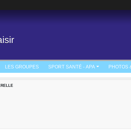
isir
LES GROUPES
SPORT SANTÉ - APA
PHOTOS 
ERELLE