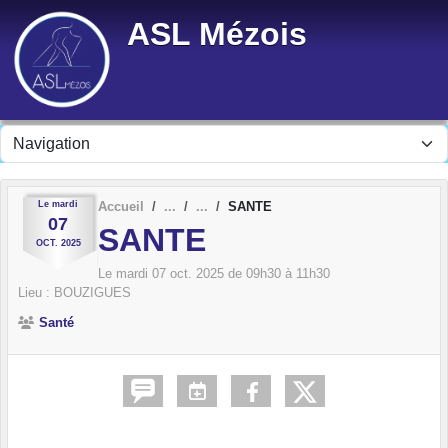
Panneau de gestion des cookies
ASL Mézois
Le
mardi
Accueil
SANTE
07
SANTE
OCT.
2025
Le
mardi
07
oct.
2025
de 09h30 à 11h30
Lieu :
BOUZIGUES
Santé