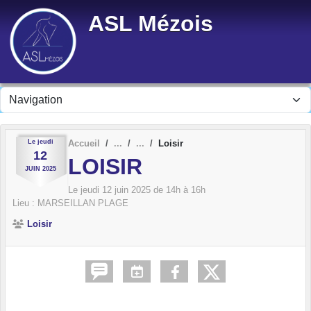
Panneau de gestion des cookies
ASL Mézois
Le
jeudi
Accueil
Loisir
12
LOISIR
JUIN
2025
Le
jeudi
12
juin
2025
de 14h à 16h
Lieu :
MARSEILLAN PLAGE
Loisir