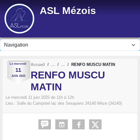
Panneau de gestion des cookies
ASL Mézois
Le
mercredi
Accueil
RENFO MUSCU MATIN
11
RENFO MUSCU
JUIN
2025
MATIN
Le
mercredi
11
juin
2025
de 11h à 12h
Lieu :
Salle du Campotel lac des Sesquiers
34140
Mèze (34140)