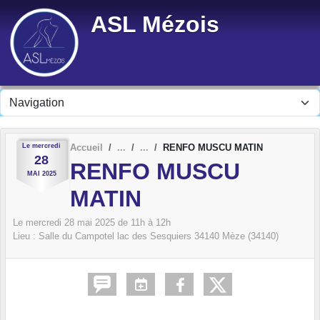
Panneau de gestion des cookies
ASL Mézois
Le
mercredi
Accueil
RENFO MUSCU MATIN
28
RENFO MUSCU
MAI
2025
MATIN
Le
mercredi
28
mai
2025
de 11h à 12h
Lieu :
Salle du Campotel lac des Sesquiers
34140
Mèze (34140)