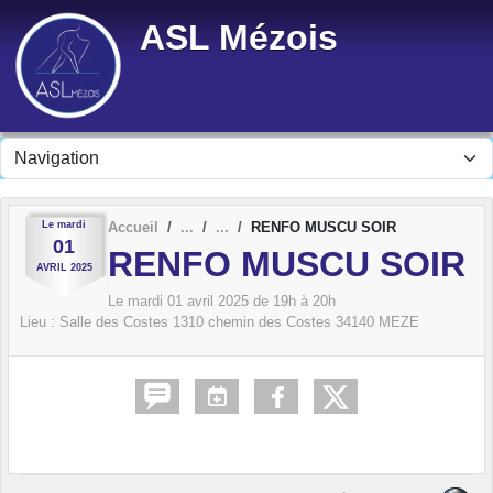
Panneau de gestion des cookies
ASL Mézois
Le
mardi
Accueil
RENFO MUSCU SOIR
01
RENFO MUSCU SOIR
AVRIL
2025
Le
mardi
01
avril
2025
de 19h à 20h
Lieu :
Salle des Costes 1310 chemin des Costes
34140
MEZE