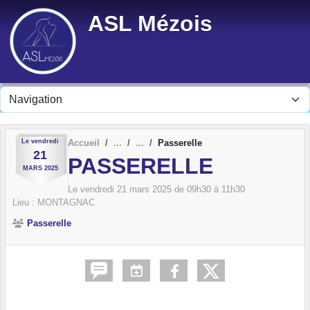
Panneau de gestion des cookies
ASL Mézois
Le
vendredi
Accueil
Passerelle
21
PASSERELLE
MARS
2025
Le
vendredi
21
mars
2025
de 09h30 à 11h30
Lieu :
MONTAGNAC
Passerelle