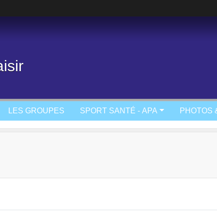
isir
LES GROUPES
SPORT SANTÉ - APA
PHOTOS 