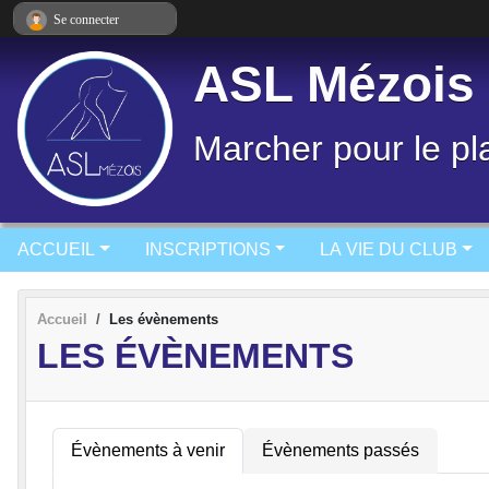
Panneau de gestion des cookies
Se connecter
ASL Mézois
Marcher pour le pla
ACCUEIL
INSCRIPTIONS
LA VIE DU CLUB
Accueil
Les évènements
LES ÉVÈNEMENTS
Évènements à venir
Évènements passés